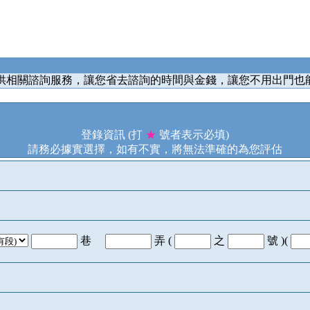
供相關諮詢服務，讓您省去諮詢的時間與金錢，讓您不用出門也
登錄資訊 (打
★
號者表示必填)
請務必據實選擇，如有不實，將無法準確的為您評估
巷
弄 (
之
號 )(