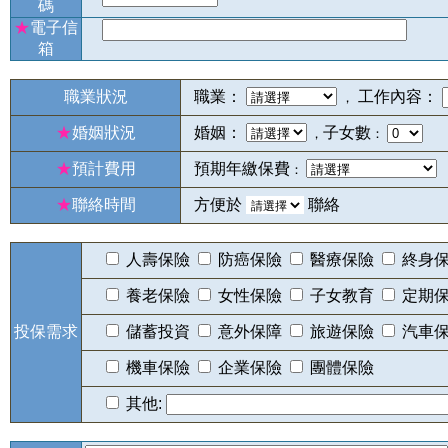
碼
★
電子信
箱
職業狀況
職業：
工作內容：
，
★
婚姻狀況
婚姻：
子女數
，
：
★
預計費用
預期年繳保費
：
★
聯絡時間
方便於
聯絡
人壽保險
防癌保險
醫療保險
終身
養老保險
女性保險
子女教育
定期
投保需求
儲蓄投資
意外保障
旅遊保險
汽車
機車保險
企業保險
團體保險
其他: