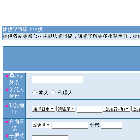
比價諮詢線上估價
提供各家專業公司主動與您聯絡，讓您了解更多相關事宜，提
★
委託人
姓名
★
委託人
本人
代理人
身份
★
聯絡地
址
★
市內電
分機
話
★
手機號