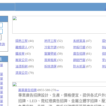
隔熱工程
(44)
地坪工程
(52)
系統家具
(47)
環
查詢
離婚證人
(37)
冷氣空調
(102)
地板打蠟
(52)
除
鐵皮屋
(43)
窗簾壁紙
(59)
廣告招牌
(61)
保
價
搬家公司
(82)
買屋租屋
(32)
鋼鋁門窗
(55)
室
單
油漆粉刷
(60)
拆除清運
(69)
防水抓漏
(67)
地
清潔公司
(79)
單
單
單
單
萬華廣告招牌
-0955-580-270
單
專業廣告招牌設計、生產，價格便宜，提供各式戶外
單
招牌、LED、霓虹燈廣告招牌、金屬立體字招牌、壓
單
單