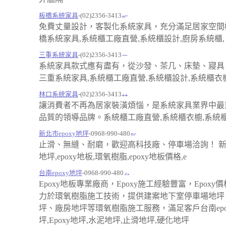
板橋系統家具
-(02)2356-3413
免費丈量設計，客製化系統家具，充分滿足居家空間
橋系統家具,系統櫃工廠直營,系統櫃設計,廚房系統櫃,
三重系統家具
-(02)2356-3413
系統家具款式應有盡有，從沙發、茶几、床墊、寢具
三重系統家具,系統櫃工廠直營,系統櫃設計,系統櫃衣櫥
林口系統家具
-(02)2356-3413
讓消費者不再為居家裝潢煩惱，是系統家具業界中最
品質的領導品牌。系統櫃工廠直營,系統櫃衣櫥,系統
新北市epoxy地坪
-0968-990-480
止滑、無縫、耐磨，歡迎高科技廠、停車場洽詢！ 新北
地坪,epoxy地板,環氧樹脂,epoxy地板價格,e
台南epoxy地坪
-0968-990-480
Epoxy地板專業廠商，Epoxy施工經驗豐富，Epoxy
力於環氧樹脂施工技術，提供建案地下室停車場地坪
坪、廠房地坪等環氧樹脂施工服務，滿足客戶台南epo
坪,Epoxy地坪,水泥地坪,止滑地坪,硬化地坪