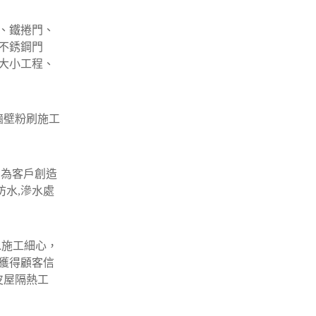
、鐵捲門、
不銹鋼門
大小工程、
牆壁粉刷施工
﹐為客戶創造
防水,滲水處
水施工細心，
獲得顧客信
皮屋隔熱工