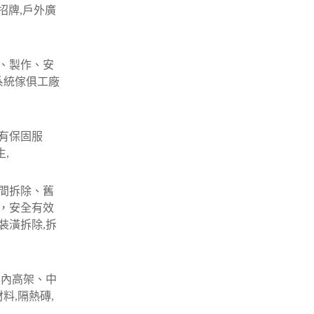
招牌,戶外廣
、製作、安
系統傢俱工廠
有保固服
,
間拆除、舊
，安全有效
裝潢拆除,拆
室內高架、中
料,隔熱磚,