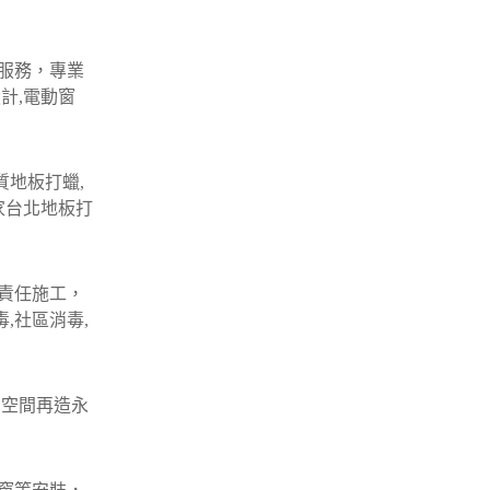
服務，專業
計,電動窗
質地板打蠟,
家台北地板打
責任施工，
,社區消毒,
 空間再造永