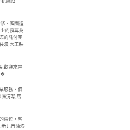
m抗颱招
整修、庭園造
最少的預算為
您的託付完
裝潢,木工裝
製.歡迎來電
窗�
業服務，價
庭清潔,居
的價位，客
,新北市油漆