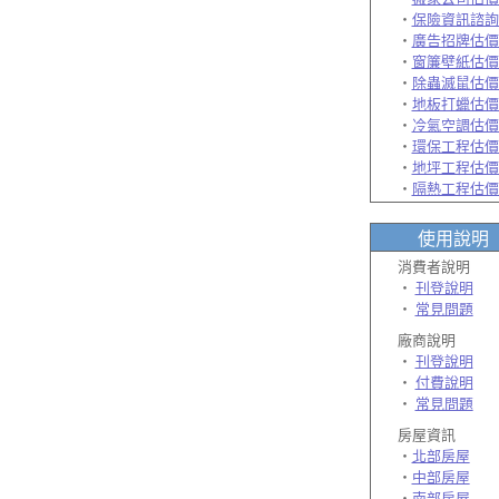
‧
保險資訊諮詢
‧
廣告招牌估價
‧
窗簾壁紙估價
‧
除蟲滅鼠估價
‧
地板打蠟估價
‧
冷氣空調估價
‧
環保工程估價
‧
地坪工程估價
‧
隔熱工程估價
使用說明
消費者說明
‧
刊登說明
‧
常見問題
廠商說明
‧
刊登說明
‧
付費說明
‧
常見問題
房屋資訊
‧
北部房屋
‧
中部房屋
‧
南部房屋