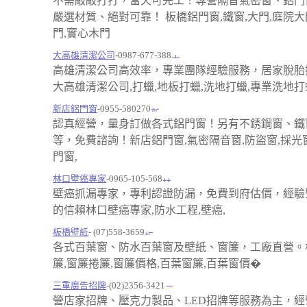
不需敲敲打打，當天可完工！專營隔音氣密窗、鋁門
嚴選材質、絕對可靠！ 板橋鋁門窗,鐵窗,大門,庭院大
門,實心木門
大高雄清潔公司
-0987-677-388
高雄清潔公司高效率，專業團隊經驗服務，居家脫胎
大高雄清潔公司,打蠟,地板打蠟,洗地打蠟,專業洗地打
新店鋁門窗
-0955-580270
認真經營，量身訂做各式鋁門窗！另有不銹鋼窗、鐵
等，免費諮詢！新店鋁門窗,氣密隔音窗,防盜窗,採光窗
門窗,
林口壁癌專家
-0965-105-568
壁癌抓漏專家，專利認證防漏，免費到府估價，經驗
的信賴林口壁癌專家,防水工程,壁癌,
板橋壁紙
- (07)558-3659
各式百葉窗、防水百葉窗及壁紙、窗簾，工廠直營。
簾,窗簾捲簾,窗簾價格,百葉窗簾,百葉窗價�
三重廣告招牌
-(02)2356-3421
營店家招牌、壓克力製品、LED招牌等服務為主，經