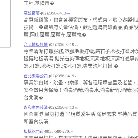
工程,基隆市�
高雄窗簾
-(02)2356-3413
高質感窗簾，包含各種窗簾布，樣式齊，貼心客製化
技術，免費到府丈量估價，歡迎選購高雄窗簾,窗簾設
簾,岡山窗簾,窗簾布,窗簾軌�
台北地板打蠟
-(02)2356-3419
專業清潔打蠟服務,塑膠地板打蠟,磨石子地板打蠟,木
磁磚地板清潔,拋光石英磚地板清潔.地板清潔打蠟專
蠟,打蠟,地板打蠟,洗地打蠟,專業洗地打蠟,�
台北消毒公司
-(02)2356-3419
專業除白蟻、跳蚤、蟑螂…等各種環境害蟲及老鼠，
安全效果有保障！消毒酒精,消毒水,消毒新竹,酒精消毒
台北消�
永和室內裝潢
-(02)2356-3413
國際團隊 量身打造 呈現質感生活 滿足需求 堅持品質
和室內裝潢,
板橋鋁門窗
-0955-580-270