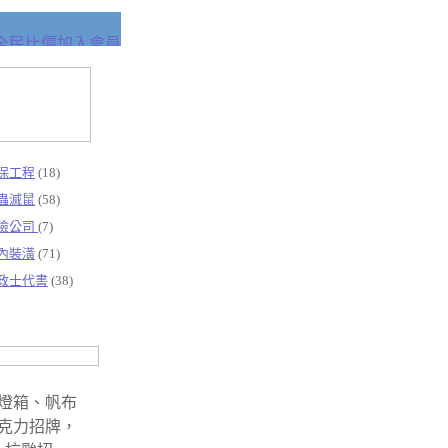
保工程
(18)
蟲滅鼠
(58)
險公司
(7)
內裝潢
(71)
政士代書
(38)
燈箱、帆布
克力招牌，