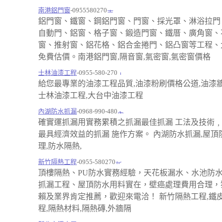
南港鋁門窗
-0955580270
鋁門窗、鐵窗、鋼鋁門窗、門窗、採光罩、淋浴拉門
自動門、鋁窗、格子窗、鍛造門窗、鐵厝、廣角窗、
窗、推射窗、鋁花格、鋁合金捲門、鋁凸窗等工程、
免費估價。南港鋁門窗,隔音窗,氣密窗,氣密窗價格
士林油漆工程
-0955-580-270
給您最專業的油漆工程品質,油漆粉刷價格公道,油漆
士林油漆工程,大台中油漆工程
內湖防水抓漏
-0968-990-480
確實運抓漏用實務累積之抓漏最佳抓漏 工法及技術
最具經濟效益的抓漏 施作方案。 內湖防水抓漏,屋頂
理,防水隔熱,
新竹隔熱工程
-0955-580270
頂樓隔熱、PU防水實務經驗，天花板漏水、水池防
抓漏工程、屋頂防水用料實在，壁癌處理費用合理，
賴及業界肯定推薦，歡迎來電洽！ 新竹隔熱工程,鐵
程,隔熱材料,隔熱磚,外牆隔