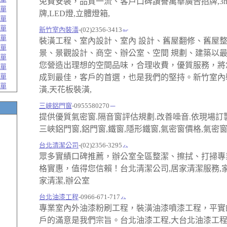
免費安裝，品質一流、客戶口碑讚譽萬華廣告招牌,3
單
牌,LED燈,立體燈箱,
單
單
新竹室內裝潢
-(02)2356-3413
單
裝潢工程、室內設計、室內 設計、舊屋翻修、舊屋
單
景、景觀設計、商空、辦公室、空間 規劃、建築以
單
您營造出理想的空間品味，合理收費，優質服務，將
單
單
成到最佳，客戶的首選，也是我們的堅持。新竹室內
單
潢,天花板裝潢,
三峽鋁門窗
-0955580270
提供優質氣密窗.隔音窗評估規劃.改善噪音.依現場訂
三峽鋁門窗,鋁門窗,鐵窗,隱形鐵窗,氣密窗價格,氣密
台北清潔公司
-(02)2356-3295
眾多實績口碑推薦，辦公室全區整潔、擦拭、打掃專
格實惠，值得您信賴！台北清潔公司,居家清潔服務,家
家清潔,辦公室
台北油漆工程
-0966-671-717
專業室內外油漆粉刷工程，裝潢油漆噴漆工程，平實
戶的滿意是我們宗旨。台北油漆工程,大台北油漆工程