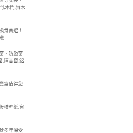
窗等安裝，
門,木門,實木
換骨首選！
蠟
窗、防盜窗
,隔音窗,鋁
豐富值得您
板橋壁紙,窗
營多年深受