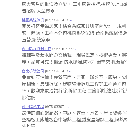
廣大客戶的推崇及喜愛。 三重廣告招牌,招牌設計,led
告招牌,大型霓�
桃園系統傢俱
-(02)2356-3413
完美打造幸福居家！結合系統家具與室內設計，規劃
裝一條龍，工程不外包桃園系統傢俱,台南系統傢俱,
直營,系統家�
台中防水抓漏工程
-0965-105-568
將棘手滲漏水問題交給我！現場鑑定、技術專業，還
務，品質可靠！抓漏,防水抓漏,防水抓漏需求,抓漏醫生
台北拆除公司
-(02)2356-3413
免費到府估價！專營店面、居家、辦公室、廠房、隔
屋翻新、房間拆除，建物裝潢拆除工程等工程通通包
率，歡迎來電洽詢拆除,拆除工程,工廠拆除,違建拆除,
除估價,
台中隔熱工程
-0975-033071
最佳的鋪面架高器，中庭、露台、水景、屋頂隔熱 
空樓板工廠地板台中隔熱工程,鐵皮屋隔熱工程,隔熱材
外牆隔