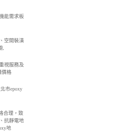
機能需求板
、空間裝潢
,
重視服務及
櫃價格
市epoxy
價格合理，致
、抗靜電地
xy地