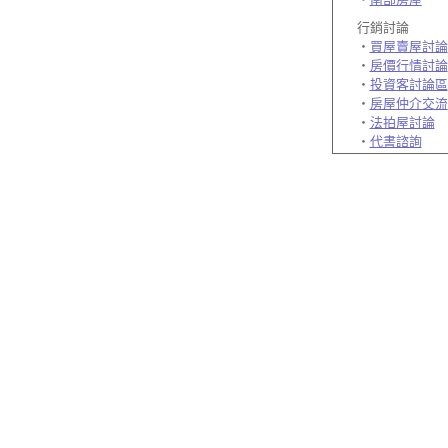
行銷討論
‧
買屋賣屋討論
‧
房價行情討論
‧
投資客討論區
‧
房屋仲介交流
‧
法拍屋討論
‧
代書諮詢