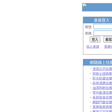
會員登入
帳號
密碼
加入會員
密碼
網路線上
估
‧
清潔公司估價
‧
地政士諮詢單
‧
防水抓漏估價
‧
拆除清運估價
‧
油漆粉刷估價
‧
室內裝潢估價
‧
系統家具估價
‧
鋼鋁門窗估價
‧
買屋租屋詢價
‧
搬家公司估價