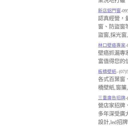
業洗地打蠟
新店鋁門窗
-09
認真經營，
窗、防盜窗
盜窗,採光窗
林口壁癌專家
-
壁癌抓漏專
富值得您的信
板橋壁紙
- (07
各式百葉窗
橋壁紙,窗簾
三重廣告招牌
-
營店家招牌
多年深受廣
設計,led