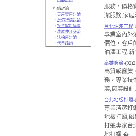
服務，價格
行銷討論
‧
買屋賣屋討論
潔服務,家庭
‧
房價行情討論
‧
投資客討論區
台北油漆工程
-
‧
房屋仲介交流
專業室內外
‧
法拍屋討論
價位，客戶
‧
代書諮詢
油漆工程,新
高雄窗簾
-(02)
高質感窗簾
務，專業技
簾,窗簾設計
台北地板打蠟
-
專業清潔打蠟
地板打蠟,磁
打蠟專家台北
地打蠟,�