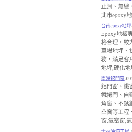
止滑、無縫
北市epoxy地
台南epoxy地坪
Epoxy地板
格合理，致
車場地坪、
務，滿足客戶台
地坪,硬化地
南港鋁門窗
-09
鋁門窗、鐵
鐵捲門、自
角窗、不銹
凸窗等工程
窗,氣密窗,
士林油漆工程
-