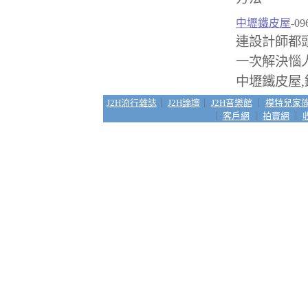
中壢鐵皮屋
-09
連設計師都
一次解決惱
中壢鐵皮屋,
J2H流行雜誌
｜
J2H論壇
｜
J2H音樂館
｜
模特兒家
｜
客戶網
｜
拍賣網
｜