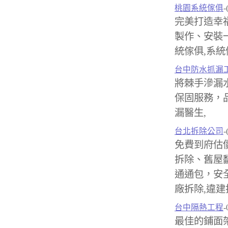
桃園系統傢俱
-
完美打造幸
製作、安裝
統傢俱,系統
台中防水抓漏
將棘手滲漏
保固服務，品
漏醫生,
台北拆除公司
-
免費到府估
拆除、舊屋
通通包，安
廠拆除,違建
台中隔熱工程
-
最佳的鋪面