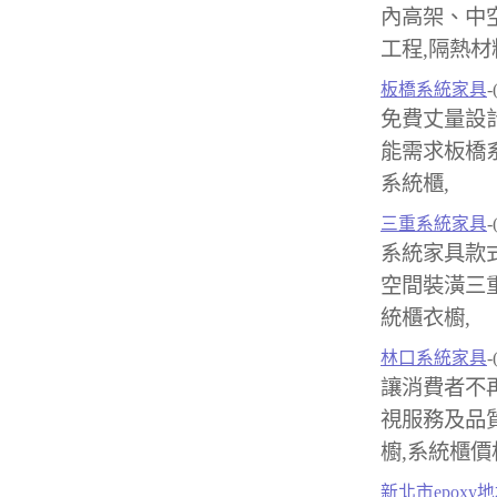
內高架、中
工程,隔熱材
板橋系統家具
-
免費丈量設
能需求板橋系
系統櫃,
三重系統家具
-
系統家具款
空間裝潢三重
統櫃衣櫥,
林口系統家具
-
讓消費者不
視服務及品
櫥,系統櫃價
新北市epoxy