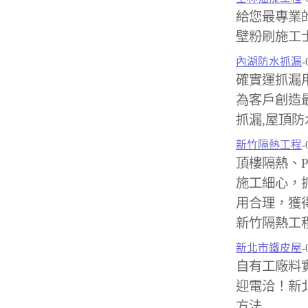
給您最專業
壁粉刷施工
內湖防水抓漏
-
確實運抓漏
為客戶創造
抓漏,屋頂防
新竹隔熱工程
-
頂樓隔熱、
施工細心，
用合理，獲
新竹隔熱工程
新北市鐵皮屋
-
自有工廠料
迎電洽！新北
方法