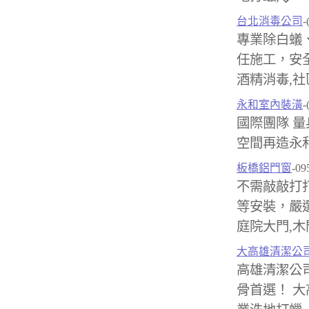
台北消毒公司
-
專業除白蟻
任施工，安全
酒精消毒,社
永和室內裝潢
-
國際團隊 量
空間再造永
板橋鋁門窗
-09
不需敲敲打
等安裝，嚴選
庭院大門,木
大高雄清潔公
高雄清潔公
骨首選！ 大