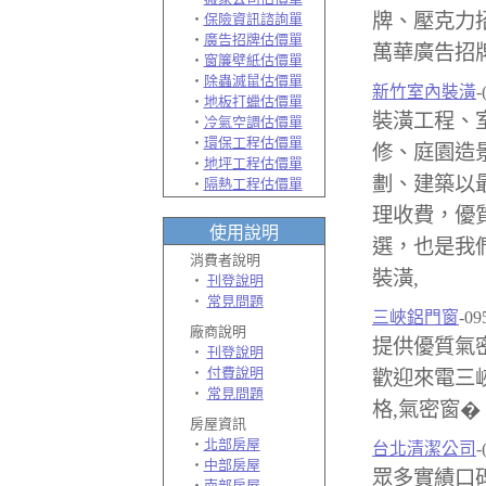
牌、壓克力
‧
保險資訊諮詢單
‧
廣告招牌估價單
萬華廣告招牌
‧
窗簾壁紙估價單
‧
除蟲滅鼠估價單
新竹室內裝潢
-
‧
地板打蠟估價單
裝潢工程、
‧
冷氣空調估價單
‧
環保工程估價單
修、庭園造
‧
地坪工程估價單
劃、建築以
‧
隔熱工程估價單
理收費，優
使用說明
選，也是我
消費者說明
裝潢,
‧
刊登說明
‧
常見問題
三峽鋁門窗
-09
廠商說明
提供優質氣密
‧
刊登說明
‧
付費說明
歡迎來電三峽
‧
常見問題
格,氣密窗�
房屋資訊
‧
北部房屋
台北清潔公司
-
‧
中部房屋
眾多實績口
‧
南部房屋