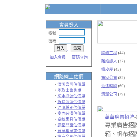
會員登入
帳號
密碼
隔熱工程
(44)
加入會員
密碼查詢
離婚證人
(37)
鐵皮屋
(43)
網路線上
估價
搬家公司
(82)
‧
清潔公司估價單
油漆粉刷
(60)
‧
地政士諮詢單
清潔公司
(79)
‧
防水抓漏估價單
‧
拆除清運估價單
‧
油漆粉刷估價單
‧
室內裝潢估價單
萬華廣告招牌
-
‧
系統家具估價單
專業廣告招
‧
鋼鋁門窗估價單
‧
買屋租屋詢價單
箱、帆布招
‧
搬家公司估價單