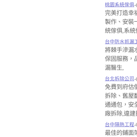
桃園系統傢俱
-
完美打造幸
製作、安裝
統傢俱,系統
台中防水抓漏
將棘手滲漏
保固服務，品
漏醫生,
台北拆除公司
-
免費到府估
拆除、舊屋
通通包，安
廠拆除,違建
台中隔熱工程
-
最佳的鋪面