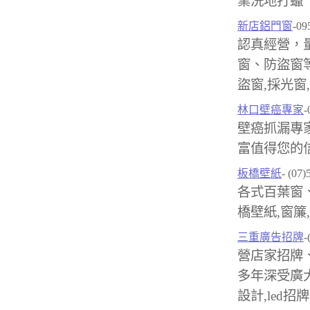
業洗地打蠟
新店鋁門窗
-09
認真經營，
窗、防盜窗
盜窗,採光窗
林口壁癌專家
-
壁癌抓漏專
富值得您的信
板橋壁紙
- (07
各式百葉窗
橋壁紙,窗簾
三重廣告招牌
-
營店家招牌
多年深受廣
設計,led