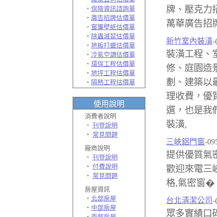
牌、壓克力
‧
保險資訊諮詢單
‧
廣告招牌估價單
萬華廣告招牌
‧
窗簾壁紙估價單
‧
除蟲滅鼠估價單
新竹室內裝潢
-
‧
地板打蠟估價單
裝潢工程、
‧
冷氣空調估價單
‧
環保工程估價單
修、庭園造
‧
地坪工程估價單
劃、建築以
‧
隔熱工程估價單
理收費，優
使用說明
選，也是我
消費者說明
裝潢,
‧
刊登說明
‧
常見問題
三峽鋁門窗
-09
廠商說明
提供優質氣密
‧
刊登說明
‧
付費說明
歡迎來電三峽
‧
常見問題
格,氣密窗�
房屋資訊
‧
北部房屋
台北清潔公司
-
‧
中部房屋
眾多實績口
‧
南部房屋