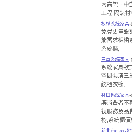
內高架、中
工程,隔熱材
板橋系統家具
-
免費丈量設
能需求板橋系
系統櫃,
三重系統家具
-
系統家具款
空間裝潢三重
統櫃衣櫥,
林口系統家具
-
讓消費者不
視服務及品
櫥,系統櫃價
新北市epoxy