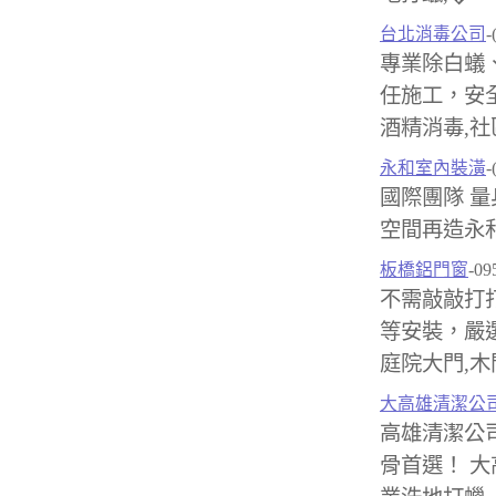
台北消毒公司
-
專業除白蟻
任施工，安全
酒精消毒,社
永和室內裝潢
-
國際團隊 量
空間再造永
板橋鋁門窗
-09
不需敲敲打
等安裝，嚴選
庭院大門,木
大高雄清潔公
高雄清潔公
骨首選！ 大