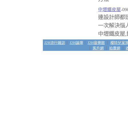
中壢鐵皮屋
-09
連設計師都
一次解決惱
中壢鐵皮屋,
J2H流行雜誌
｜
J2H論壇
｜
J2H音樂館
｜
模特兒家
｜
客戶網
｜
拍賣網
｜