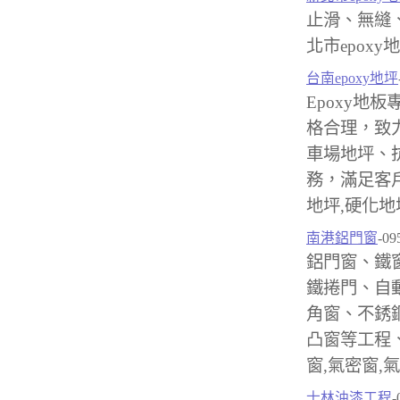
止滑、無縫
北市epoxy地
台南epoxy地坪
Epoxy地板
格合理，致
車場地坪、
務，滿足客戶台
地坪,硬化地
南港鋁門窗
-09
鋁門窗、鐵
鐵捲門、自
角窗、不銹
凸窗等工程
窗,氣密窗,
士林油漆工程
-