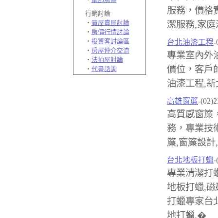
服務，價格
行銷討論
‧
買屋賣屋討論
潔服務,家庭
‧
房價行情討論
‧
投資客討論區
台北油漆工程
-
‧
房屋仲介交流
專業室內外
‧
法拍屋討論
價位，客戶
‧
代書諮詢
油漆工程,新
高雄窗簾
-(02)
高質感窗簾
務，專業技
簾,窗簾設計
台北地板打蠟
-
專業清潔打蠟
地板打蠟,磁
打蠟專家台北
地打蠟,�