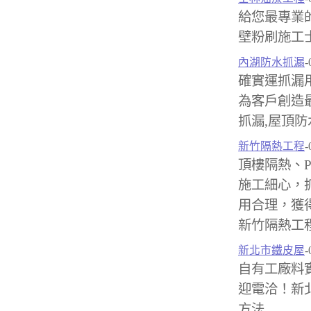
給您最專業
壁粉刷施工
內湖防水抓漏
-
確實運抓漏
為客戶創造
抓漏,屋頂防
新竹隔熱工程
-
頂樓隔熱、
施工細心，
用合理，獲
新竹隔熱工程
新北市鐵皮屋
-
自有工廠料
迎電洽！新北
方法