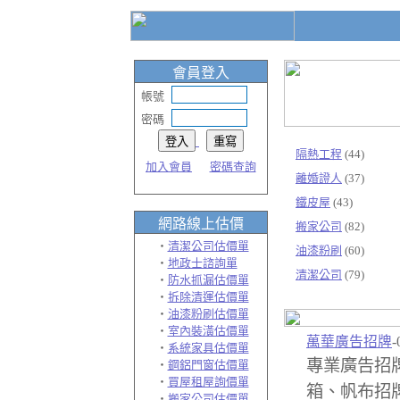
會員登入
帳號
密碼
隔熱工程
(44)
加入會員
密碼查詢
離婚證人
(37)
鐵皮屋
(43)
網路線上
估價
搬家公司
(82)
‧
清潔公司估價單
油漆粉刷
(60)
‧
地政士諮詢單
清潔公司
(79)
‧
防水抓漏估價單
‧
拆除清運估價單
‧
油漆粉刷估價單
‧
室內裝潢估價單
萬華廣告招牌
-
‧
系統家具估價單
專業廣告招
‧
鋼鋁門窗估價單
‧
買屋租屋詢價單
箱、帆布招
‧
搬家公司估價單