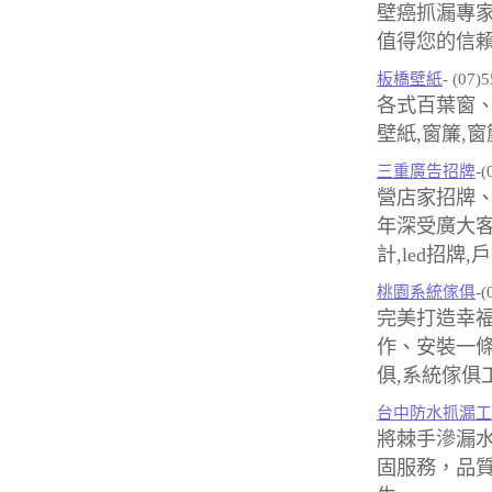
壁癌抓漏專
值得您的信賴
板橋壁紙
- (07)
各式百葉窗
壁紙,窗簾,
三重廣告招牌
-(
營店家招牌、
年深受廣大客
計,led招牌
桃園系統傢俱
-(
完美打造幸
作、安裝一條
俱,系統傢俱
台中防水抓漏工
將棘手滲漏
固服務，品質