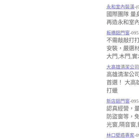
永和室內裝潢
-(
國際團隊 量
再造永和室內
板橋鋁門窗
-095
不需敲敲打
安裝，嚴選材
大門,木門,
大高雄清潔公司
高雄清潔公
首選！ 大高
打蠟
新店鋁門窗
-095
認真經營，
防盜窗等，免
光窗,隔音窗,
林口壁癌專家
-0