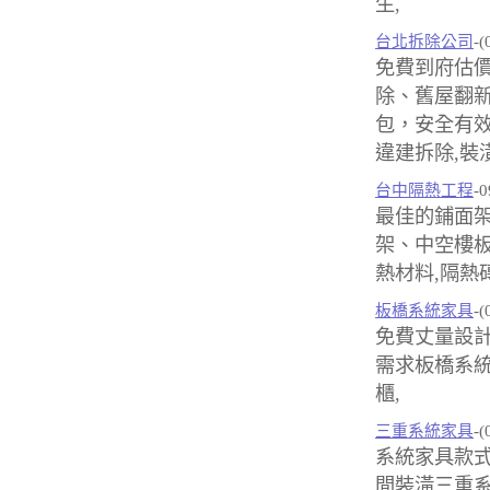
生,
台北拆除公司
-(
免費到府估
除、舊屋翻
包，安全有效
違建拆除,裝
台中隔熱工程
-0
最佳的鋪面架
架、中空樓板
熱材料,隔熱
板橋系統家具
-(
免費丈量設
需求板橋系統
櫃,
三重系統家具
-(
系統家具款
間裝潢三重系