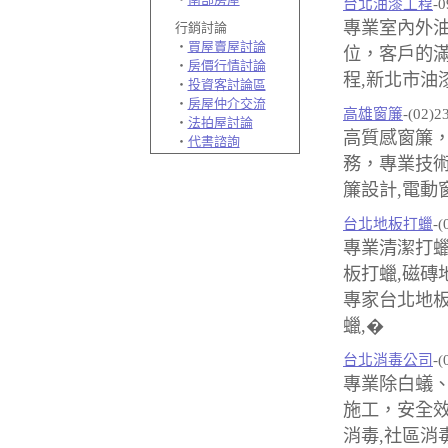
台北油漆工程
-0
專業室內外
行銷討論
‧
買屋賣屋討論
位，客戶的滿
‧
房價行情討論
程,新北市油
‧
投資客討論區
‧
房屋仲介交流
高雄窗簾
-(02)2
‧
法拍屋討論
高質感窗簾
‧
代書諮詢
務，專業技術
簾設計,電動
台北地板打蠟
-(
專業清潔打蠟
板打蠟,磁磚
專家台北地板
蠟,�
台北消毒公司
-(
專業除白蟻
施工，安全效
消毒,社區消