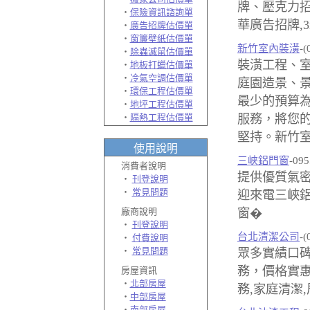
牌、壓克力
‧
保險資訊諮詢單
華廣告招牌,3
‧
廣告招牌估價單
‧
窗簾壁紙估價單
新竹室內裝潢
-(
‧
除蟲滅鼠估價單
裝潢工程、室
‧
地板打蠟估價單
‧
冷氣空調估價單
庭園造景、景
‧
環保工程估價單
最少的預算
‧
地坪工程估價單
‧
隔熱工程估價單
服務，將您
堅持。新竹室
使用說明
三峽鋁門窗
-09
消費者說明
提供優質氣密
‧
刊登說明
‧
常見問題
迎來電三峽鋁
廠商說明
窗�
‧
刊登說明
台北清潔公司
-(
‧
付費說明
‧
常見問題
眾多實績口
務，價格實惠
房屋資訊
‧
北部房屋
務,家庭清潔
‧
中部房屋
‧
南部房屋