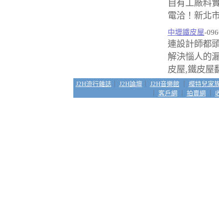
自有工廠料
電洽！新北市
中壢鐵皮屋
-096
連設計師都頭
解決惱人的
皮屋,鐵皮屋翻
J2H流行雜誌
｜
J2H論壇
｜
J2H音樂館
｜
模特兒家
｜
客戶網
｜
拍賣網
｜