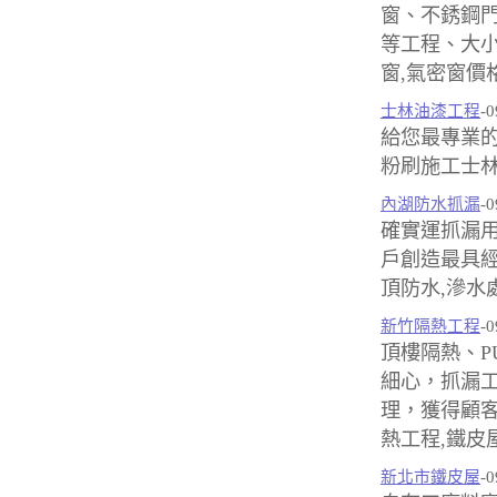
窗、不銹鋼
等工程、大小
窗,氣密窗價
士林油漆工程
-0
給您最專業的
粉刷施工士林
內湖防水抓漏
-0
確實運抓漏用
戶創造最具經
頂防水,滲水
新竹隔熱工程
-0
頂樓隔熱、P
細心，抓漏
理，獲得顧客
熱工程,鐵皮
新北市鐵皮屋
-0