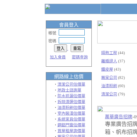
會員登入
帳號
密碼
隔熱工程
(44)
加入會員
密碼查詢
離婚證人
(37)
鐵皮屋
(43)
網路線上
估價
搬家公司
(82)
‧
清潔公司估價單
油漆粉刷
(60)
‧
地政士諮詢單
清潔公司
(79)
‧
防水抓漏估價單
‧
拆除清運估價單
‧
油漆粉刷估價單
‧
室內裝潢估價單
萬華廣告招牌
-0
‧
系統家具估價單
專業廣告招
‧
鋼鋁門窗估價單
‧
買屋租屋詢價單
箱、帆布招牌
‧
搬家公司估價單