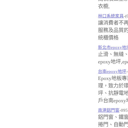
衣櫥,
林口系統家具
-(
讓消費者不
服務及品質的
統櫃價格
新北市epoxy地
止滑、無縫、
epoxy地坪,
台南epoxy地坪
Epoxy地板
理，致力於
坪、抗靜電
戶台南epox
南港鋁門窗
-09
鋁門窗、鐵
捲門、自動