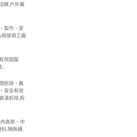
招牌,戶外廣
、製作、安
系統傢俱工廠
有保固服
,
間拆除、舊
，安全有效
裝潢拆除,拆
室內高架、中
料,隔熱磚,