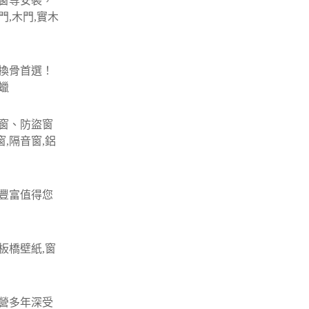
窗等安裝，
門,木門,實木
換骨首選！
蠟
窗、防盜窗
,隔音窗,鋁
豐富值得您
板橋壁紙,窗
營多年深受