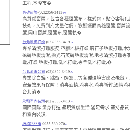
工程,基隆市�
高雄窗簾
-(02)2356-3413
高質感窗簾，包含各種窗簾布，樣式齊，貼心客製化
技術，免費到府丈量估價，歡迎選購高雄窗簾,窗簾設
簾,岡山窗簾,窗簾布,窗簾軌�
台北地板打蠟
-(02)2356-3419
專業清潔打蠟服務,塑膠地板打蠟,磨石子地板打蠟,木
磁磚地板清潔,拋光石英磚地板清潔.地板清潔打蠟專
蠟,打蠟,地板打蠟,洗地打蠟,專業洗地打蠟,�
台北消毒公司
-(02)2356-3419
專業除白蟻、跳蚤、蟑螂…等各種環境害蟲及老鼠，
安全效果有保障！消毒酒精,消毒水,消毒新竹,酒精消毒
台北消�
永和室內裝潢
-(02)2356-3413
國際團隊 量身打造 呈現質感生活 滿足需求 堅持品質
和室內裝潢,
板橋鋁門窗
-0955-580-270