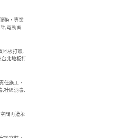
服務，專業
計,電動窗
質地板打蠟,
家台北地板打
責任施工，
,社區消毒,
 空間再造永