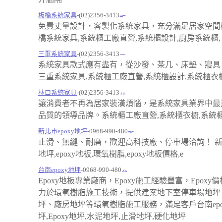
板橋系統家具
-(02)2356-3413
免費丈量設計，客製化系統家具，充分滿足居家空間
橋系統家具,系統櫃工廠直營,系統櫃設計,廚房系統櫃,
三重系統家具
-(02)2356-3413
系統家具款式應有盡有，從沙發、茶几、床墊、寢具
三重系統家具,系統櫃工廠直營,系統櫃設計,系統櫃衣櫥
林口系統家具
-(02)2356-3413
讓消費者不再為居家裝潢煩惱，是系統家具業界中最
品質的領導品牌。系統櫃工廠直營,系統櫃衣櫥,系統
新北市epoxy地坪
-0968-990-480
止滑、無縫、耐磨，歡迎高科技廠、停車場洽詢！ 新北
地坪,epoxy地板,環氧樹脂,epoxy地板價格,e
台南epoxy地坪
-0968-990-480
Epoxy地板專業廠商，Epoxy施工經驗豐富，Epoxy
力於環氧樹脂施工技術，提供建案地下室停車場地坪
坪、廠房地坪等環氧樹脂施工服務，滿足客戶台南epo
坪,Epoxy地坪,水泥地坪,止滑地坪,硬化地坪