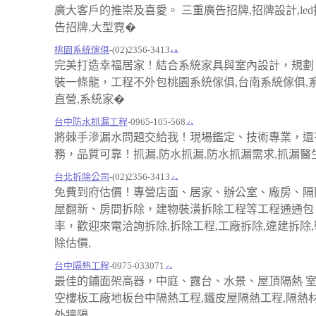
廣大客戶的推崇及喜愛。 三重廣告招牌,招牌設計,led
告招牌,大型霓�
桃園系統傢俱
-(02)2356-3413
完美打造幸福居家！結合系統家具與室內設計，規劃
裝一條龍，工程不外包桃園系統傢俱,台南系統傢俱,
直營,系統家�
台中防水抓漏工程
-0965-105-568
將棘手滲漏水問題交給我！現場鑑定、技術專業，還
務，品質可靠！抓漏,防水抓漏,防水抓漏需求,抓漏醫生
台北拆除公司
-(02)2356-3413
免費到府估價！專營店面、居家、辦公室、廠房、隔
屋翻新、房間拆除，建物裝潢拆除工程等工程通通包
率，歡迎來電洽詢拆除,拆除工程,工廠拆除,違建拆除,
除估價,
台中隔熱工程
-0975-033071
最佳的鋪面架高器，中庭、露台、水景、屋頂隔熱 
空樓板工廠地板台中隔熱工程,鐵皮屋隔熱工程,隔熱材
外牆隔