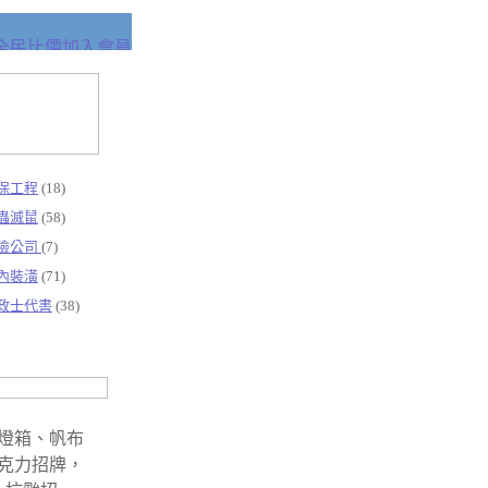
保工程
(18)
蟲滅鼠
(58)
險公司
(7)
內裝潢
(71)
政士代書
(38)
燈箱、帆布
克力招牌，