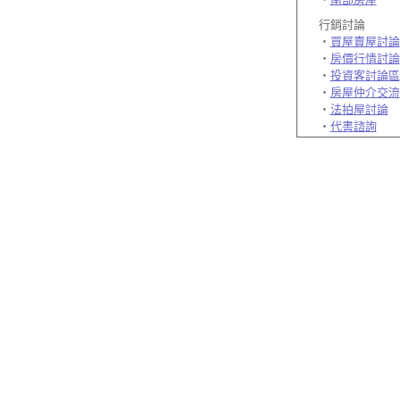
行銷討論
‧
買屋賣屋討論
‧
房價行情討論
‧
投資客討論區
‧
房屋仲介交流
‧
法拍屋討論
‧
代書諮詢