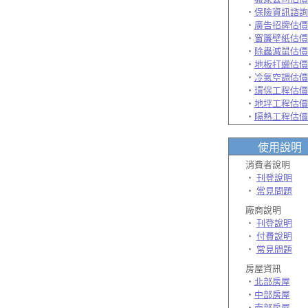
‧
保險資訊諮詢
‧
廣告招牌估價
‧
窗簾壁紙估價
‧
除蟲滅鼠估價
‧
地板打蠟估價
‧
冷氣空調估價
‧
環保工程估價
‧
地坪工程估價
‧
隔熱工程估價
使用說明
消費者說明
‧
刊登說明
‧
常見問題
廠商說明
‧
刊登說明
‧
付費說明
‧
常見問題
房屋資訊
‧
北部房屋
‧
中部房屋
‧
南部房屋