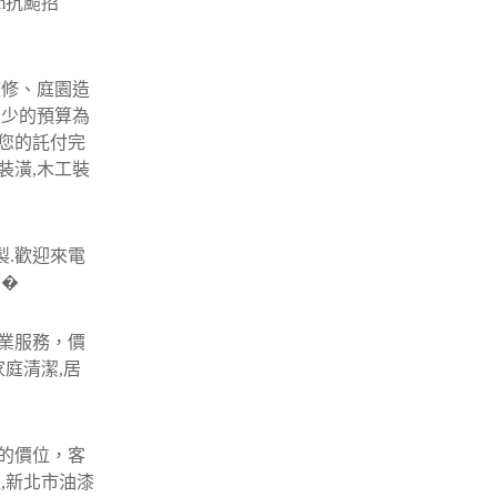
m抗颱招
整修、庭園造
最少的預算為
您的託付完
裝潢,木工裝
製.歡迎來電
窗�
業服務，價
庭清潔,居
的價位，客
,新北市油漆