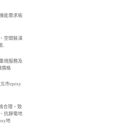
機能需求板
、空間裝潢
,
重視服務及
櫃價格
市epoxy
價格合理，致
、抗靜電地
xy地