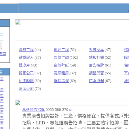
隔熱工程
(44)
地坪工程
(52)
系統家具
(47)
環
查詢
離婚證人
(37)
冷氣空調
(102)
地板打蠟
(52)
除
鐵皮屋
(43)
窗簾壁紙
(59)
廣告招牌
(61)
保
價
搬家公司
(82)
買屋租屋
(32)
鋼鋁門窗
(55)
室
單
油漆粉刷
(60)
拆除清運
(69)
防水抓漏
(67)
地
清潔公司
(79)
單
單
單
單
萬華廣告招牌
-0955-580-270
單
專業廣告招牌設計、生產，價格便宜，提供各式戶外
單
招牌、LED、霓虹燈廣告招牌、金屬立體字招牌、壓
單
單