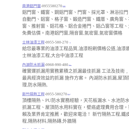
南港鋁門窗
-0955580270
鋁門窗、鐵窗、鋼鋁門窗、門窗、採光罩、淋浴拉門
自動門、鋁窗、格子窗、鍛造門窗、鐵厝、廣角窗、
窗、推射窗、鋁花格、鋁合金捲門、鋁凸窗等工程、
免費估價。南港鋁門窗,隔音窗,氣密窗,氣密窗價格
士林油漆工程
-0955-580-270
給您最專業的油漆工程品質,油漆粉刷價格公道,油漆
士林油漆工程,大台中油漆工程
內湖防水抓漏
-0968-990-480
確實運抓漏用實務累積之抓漏最佳抓漏 工法及技術
最具經濟效益的抓漏 施作方案。 內湖防水抓漏,屋頂
理,防水隔熱,
新竹隔熱工程
-0955-580270
頂樓隔熱、PU防水實務經驗，天花板漏水、水池防
抓漏工程、屋頂防水用料實在，壁癌處理費用合理，
賴及業界肯定推薦，歡迎來電洽！ 新竹隔熱工程,鐵
程,隔熱材料,隔熱磚,外牆隔