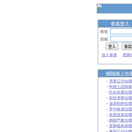
會員登入
帳號
密碼
加入會員
密碼
網路線上
估
‧
清潔公司估價
‧
地政士諮詢單
‧
防水抓漏估價
‧
拆除清運估價
‧
油漆粉刷估價
‧
室內裝潢估價
‧
系統家具估價
‧
鋼鋁門窗估價
‧
買屋租屋詢價
‧
搬家公司估價