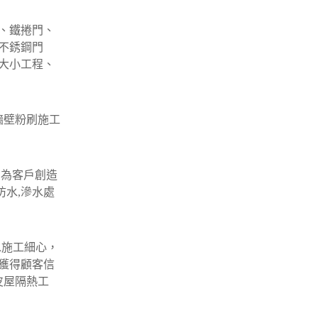
、鐵捲門、
不銹鋼門
大小工程、
牆壁粉刷施工
﹐為客戶創造
防水,滲水處
水施工細心，
獲得顧客信
皮屋隔熱工