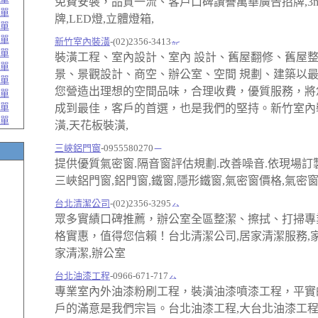
免費安裝，品質一流、客戶口碑讚譽萬華廣告招牌,3
單
牌,LED燈,立體燈箱,
單
單
新竹室內裝潢
-(02)2356-3413
單
裝潢工程、室內設計、室內 設計、舊屋翻修、舊屋
單
景、景觀設計、商空、辦公室、空間 規劃、建築以
單
您營造出理想的空間品味，合理收費，優質服務，將
單
單
成到最佳，客戶的首選，也是我們的堅持。新竹室內
單
潢,天花板裝潢,
三峽鋁門窗
-0955580270
提供優質氣密窗.隔音窗評估規劃.改善噪音.依現場訂
三峽鋁門窗,鋁門窗,鐵窗,隱形鐵窗,氣密窗價格,氣密
台北清潔公司
-(02)2356-3295
眾多實績口碑推薦，辦公室全區整潔、擦拭、打掃專
格實惠，值得您信賴！台北清潔公司,居家清潔服務,家
家清潔,辦公室
台北油漆工程
-0966-671-717
專業室內外油漆粉刷工程，裝潢油漆噴漆工程，平實
戶的滿意是我們宗旨。台北油漆工程,大台北油漆工程