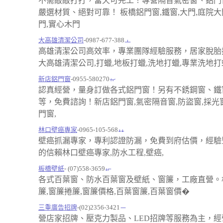
不需敲敲打打，當天可完工！專營隔音氣密窗、鋁門
嚴選材質、絕對可靠！ 板橋鋁門窗,鐵窗,大門,庭院大
門,實心木門
大高雄清潔公司
-0987-677-388
高雄清潔公司高效率，專業團隊經驗服務，居家脫胎
大高雄清潔公司,打蠟,地板打蠟,洗地打蠟,專業洗地打
新店鋁門窗
-0955-580270
認真經營，量身訂做各式鋁門窗！另有不銹鋼窗、鐵
等，免費諮詢！新店鋁門窗,氣密隔音窗,防盜窗,採光窗
門窗,
林口壁癌專家
-0965-105-568
壁癌抓漏專家，專利認證防漏，免費到府估價，經驗
的信賴林口壁癌專家,防水工程,壁癌,
板橋壁紙
- (07)558-3659
各式百葉窗、防水百葉窗及壁紙、窗簾，工廠直營。
簾,窗簾捲簾,窗簾價格,百葉窗簾,百葉窗價�
三重廣告招牌
-(02)2356-3421
營店家招牌、壓克力製品、LED招牌等服務為主，經