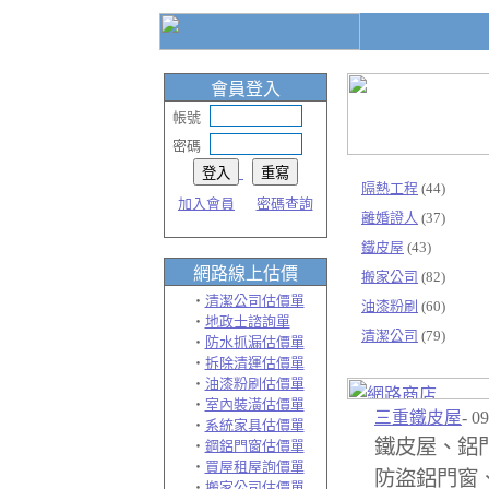
會員登入
帳號
密碼
隔熱工程
(44)
加入會員
密碼查詢
離婚證人
(37)
鐵皮屋
(43)
網路線上估價
搬家公司
(82)
‧
清潔公司估價單
油漆粉刷
(60)
‧
地政士諮詢單
清潔公司
(79)
‧
防水抓漏估價單
‧
拆除清運估價單
‧
油漆粉刷估價單
‧
室內裝潢估價單
三重鐵皮屋
- 0
‧
系統家具估價單
鐵皮屋、鋁
‧
鋼鋁門窗估價單
‧
買屋租屋詢價單
防盜鋁門窗
‧
搬家公司估價單