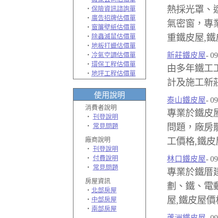
熱採光罩、
‧
保險資訊諮詢單
‧
廣告招牌估價單
氣密窗，專
‧
窗簾壁紙估價單
‧
除蟲滅鼠估價單
重鐵皮屋,鐵
‧
地板打蠟估價單
‧
冷氣空調估價單
新莊鐵皮屋
- 0
‧
環保工程估價單
由多年鐵工
‧
地坪工程估價單
計及施工新
使用說明
泰山鐵皮屋
- 0
消費者說明
專業於鐵皮
‧
刊登說明
‧
常見問題
問題，廠房
廠商
說明
工價格,鐵皮
‧
刊登說明
‧
付費說明
林口鐵皮屋
- 0
‧
常見問題
專業於鐵厝
房屋資訊
劃、鐵、電
‧
北部房屋
屋,鐵皮屋價
‧
中部房屋
‧
南部房屋
蘆洲鐵皮屋
- 0