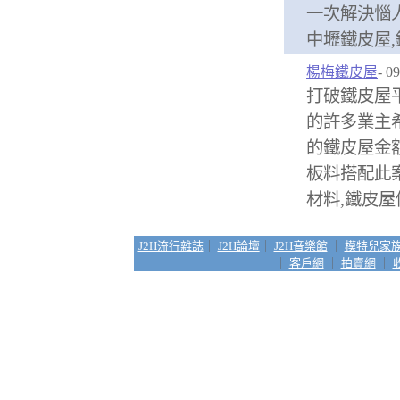
一次解決惱
中壢鐵皮屋,
楊梅鐵皮屋
- 0
打破鐵皮屋
的許多業主
的鐵皮屋金
板料搭配此
材料,鐵皮屋
J2H流行雜誌
｜
J2H論壇
｜
J2H音樂館
｜
模特兒家
｜
客戶網
｜
拍賣網
｜