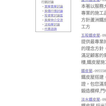
行銷討論
本著以服務
‧
買屋賣屋討論
‧
房價行情討論
專業的施工
‧
投資客討論區
方針蘆洲鐵皮
‧
房屋仲介交流
‧
法拍屋討論
工方
‧
代書諮詢
五股鐵皮屋
- 0
提供最專業
的理念方針
滿足顧客的需
樓,鐵皮屋施
鐵皮屋
- 09555
鐵皮屋搭建
證，包您滿意
鍛造欄桿,門
淡水鐵皮屋
- 0
鐵皮屋,採光