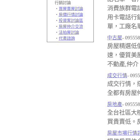
行銷討論
消費族群電
‧
買屋賣屋討論
‧
房價行情討論
用卡電話行銷
‧
投資客討論區
單，工廠名
‧
房屋仲介交流
‧
法拍屋討論
中古屋
- 09555
‧
代書諮詢
房屋精選低
速，優質美屋
不動產,仲介
成交行情
- 095
成交行情，
全都有房屋仲
房地產
- 09555
全台社區大
買貴賣低。房
房屋市場行情