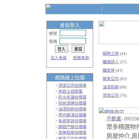
會員登入
帳號
密碼
隔熱工程
(44)
加入會員
密碼查詢
離婚證人
(37)
鐵皮屋
(43)
網路線上估價
搬家公司
(82)
‧
清潔公司估價單
油漆粉刷
(60)
‧
地政士諮詢單
清潔公司
(79)
‧
防水抓漏估價單
‧
拆除清運估價單
‧
油漆粉刷估價單
‧
室內裝潢估價單
不動產
- 09555
‧
系統家具估價單
眾多精選物
‧
鋼鋁門窗估價單
‧
買屋租屋詢價單
房屋仲介,房
‧
搬家公司估價單