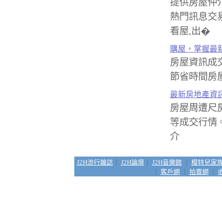
提供房屋仲
熱門訊息交易
看屋,出�
購屋，掌握最
房屋資訊成交
節省時間房屋
最新房地產資
房屋周遭尺
等成交行情。
介
J2H流行雜誌
｜
J2H論壇
｜
J2H音樂館
｜
模特兒家
｜
客戶網
｜
拍賣網
｜