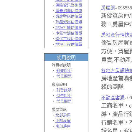
‧
保險資訊諮詢單
房屋網
- 09555
‧
廣告招牌估價單
新優質房仲
‧
窗簾壁紙估價單
‧
除蟲滅鼠估價單
務。房屋仲介
‧
地板打蠟估價單
‧
冷氣空調估價單
房地產行情快
‧
環保工程估價單
優質房屋買
‧
地坪工程估價單
方便，買屋賣
使用說明
買賣,不動產
消費者說明
各地方房訊快
‧
刊登說明
‧
常見問題
房地產首購
廠商
說明
賴的團隊
‧
刊登說明
‧
付費說明
不動產客源
- 0
‧
常見問題
工商名單，e
房屋資訊
導，產品行
‧
北部房屋
‧
中部房屋
行銷名單，
‧
南部房屋
話名單，客